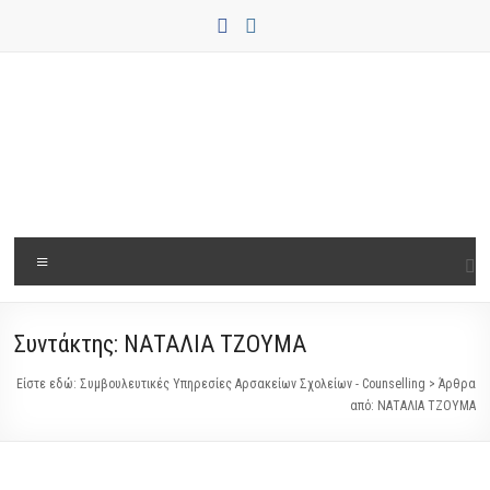
Μετάβαση
στο
περιεχόμενο
Συμβουλευτικές
Μενού
Υπηρεσίες
Αρσακείων
Συντάκτης:
ΝΑΤΑΛΙΑ ΤΖΟΥΜΑ
Σχολείων
Είστε εδώ:
Συμβουλευτικές Υπηρεσίες Αρσακείων Σχολείων - Counselling
>
Άρθρα
–
από: ΝΑΤΑΛΙΑ ΤΖΟΥΜΑ
Counselling