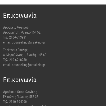
Επικοινωνία
Αρσάκεια Ψυχικού
​Αρσάκη 1, Π. Ψυχικό,154 52
Τηλ: 210-6713931
email: counselling@arsakeio.gr
Τοσίτσεια Εκάλης
Λ. Μαραθώνος 1, Άνοιξη, 145 69
Τηλ: 210-6218250
email: counselling@arsakeio.gr
Επικοινωνία
Αρσάκεια Θεσσαλονίκης
​Ελαιώνες Πυλαίας, 555 35
Τηλ: 2310-304000