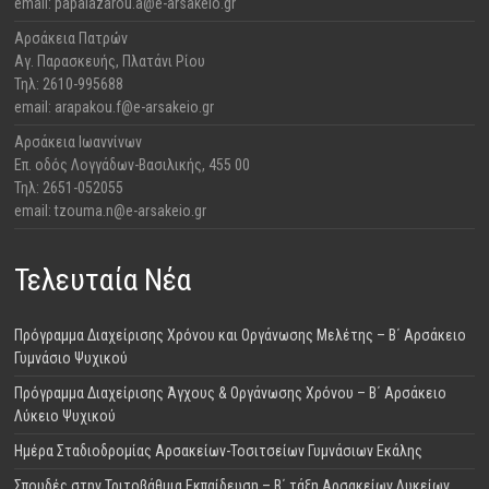
email: papalazarou.a@e-arsakeio.gr
Αρσάκεια Πατρών
​Αγ. Παρασκευής, Πλατάνι Ρίου
Τηλ: 2610-995688
email: arapakou.f@e-arsakeio.gr
Αρσάκεια Ιωαννίνων
Επ. οδός Λογγάδων-Βασιλικής, 455 00
Τηλ: 2651-052055
email: tzouma.n@e-arsakeio.gr
Τελευταία Νέα
Πρόγραμμα Διαχείρισης Χρόνου και Οργάνωσης Μελέτης – Β΄ Αρσάκειο
Γυμνάσιο Ψυχικού
Πρόγραμμα Διαχείρισης Άγχους & Οργάνωσης Χρόνου – Β΄ Αρσάκειο
Λύκειο Ψυχικού
Ημέρα Σταδιοδρομίας Αρσακείων-Τοσιτσείων Γυμνάσιων Εκάλης
Σπουδές στην Τριτοβάθμια Εκπαίδευση – Β΄ τάξη Αρσακείων Λυκείων