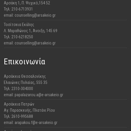
​Αρσάκη 1, Π. Ψυχικό,154 52
Τηλ: 210-6713931
email: counselling@arsakeio.gr
Τοσίτσεια Εκάλης
Λ. Μαραθώνος 1, Άνοιξη, 145 69
Τηλ: 210-6218250
email: counselling@arsakeio.gr
Επικοινωνία
Αρσάκεια Θεσσαλονίκης
​Ελαιώνες Πυλαίας, 555 35
Τηλ: 2310-304000
email: papalazarou.a@e-arsakeio.gr
Αρσάκεια Πατρών
​Αγ. Παρασκευής, Πλατάνι Ρίου
Τηλ: 2610-995688
email: arapakou.f@e-arsakeio.gr