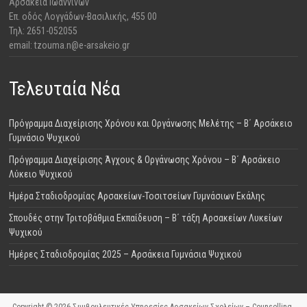
Αρσάκεια Ιωαννίνων
Επ. οδός Λογγάδων-Βασιλικής, 455 00
Τηλ: 2651-052055
email: tzouma.n@e-arsakeio.gr
Τελευταία Νέα
Πρόγραμμα Διαχείρισης Χρόνου και Οργάνωσης Μελέτης – Β΄ Αρσάκειο
Γυμνάσιο Ψυχικού
Πρόγραμμα Διαχείρισης Άγχους & Οργάνωσης Χρόνου – Β΄ Αρσάκειο
Λύκειο Ψυχικού
Ημέρα Σταδιοδρομίας Αρσακείων-Τοσιτσείων Γυμνάσιων Εκάλης
Σπουδές στην Τριτοβάθμια Εκπαίδευση – Β΄ τάξη Αρσακείων Λυκείων
Ψυχικού
Ημέρες Σταδιοδρομίας 2025 – Αρσάκεια Γυμνάσια Ψυχικού