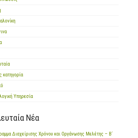
η
αλονίκη
νινα
α
υταία
ς κατηγορία
κό
λογική Υπηρεσία
λευταία Νέα
ραμμα Διαχείρισης Χρόνου και Οργάνωσης Μελέτης – Β΄