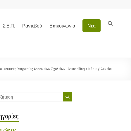
Σ.Ε.Π.
Ραντεβού
Επικοινωνία
Νέα
ουλευτικές Υπηρεσίες Αρσακείων Σχολείων - Counselling
>
Νέα
>
γ' λυκείου
ηγορίες
οινώσεις