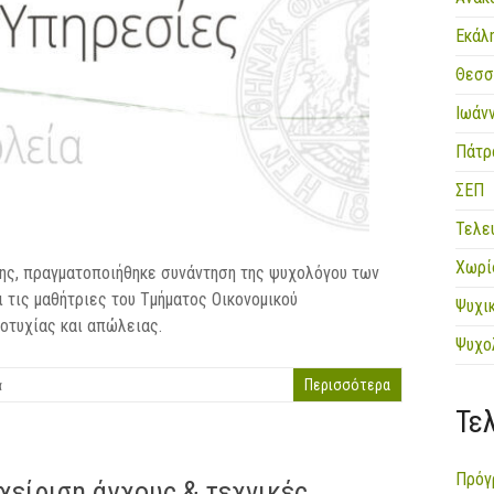
Εκάλ
Θεσσ
Ιωάν
Πάτρ
ΣΕΠ
Τελε
Χωρί
κης, πραγματοποιήθηκε συνάντηση της ψυχολόγου των
 τις μαθήτριες του Τμήματος Οικονομικού
Ψυχι
ποτυχίας και απώλειας.
Ψυχο
α
Περισσότερα
Τε
Πρόγ
χείριση άγχους & τεχνικές