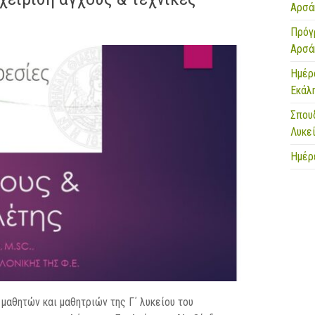
Αρσά
Πρόγ
Αρσά
Ημέρ
Εκάλ
Σπου
Λυκε
Ημέρ
μαθητών και μαθητριών της Γ΄ λυκείου του