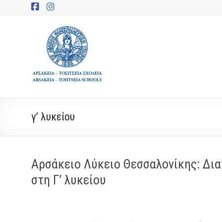
Μετάβαση
στο
περιεχόμενο
Συμβουλευτικές
Υπηρεσίες
Αρσακείων
Σχολείων
–
γ’ λυκείου
Counselling
Αρσάκειο Λύκειο Θεσσαλονίκης: Δια
στη Γ’ λυκείου