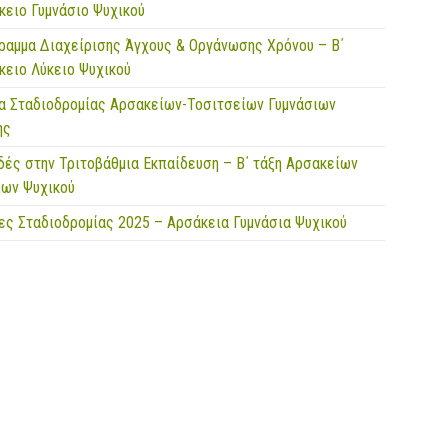
κειο Γυμνάσιο Ψυχικού
ραμμα Διαχείρισης Άγχους & Οργάνωσης Χρόνου – Β΄
κειο Λύκειο Ψυχικού
α Σταδιοδρομίας Αρσακείων-Τοσιτσείων Γυμνάσιων
ης
δές στην Τριτοβάθμια Εκπαίδευση – Β΄ τάξη Αρσακείων
ίων Ψυχικού
ες Σταδιοδρομίας 2025 – Αρσάκεια Γυμνάσια Ψυχικού