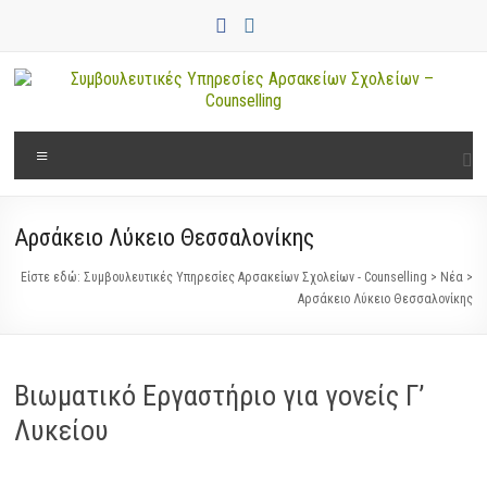
Μετάβαση
στο
περιεχόμενο
Συμβουλευτικές
Μενού
Υπηρεσίες
Αρσακείων
Αρσάκειο Λύκειο Θεσσαλονίκης
Σχολείων
Είστε εδώ:
Συμβουλευτικές Υπηρεσίες Αρσακείων Σχολείων - Counselling
>
Νέα
>
–
Αρσάκειο Λύκειο Θεσσαλονίκης
Counselling
Βιωματικό Εργαστήριο για γονείς Γ’
Λυκείου