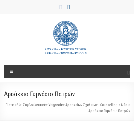
Μετάβαση
στο
περιεχόμενο
Συμβουλευτικές
Μενού
Υπηρεσίες
Αρσακείων
Αρσάκειο Γυμνάσιο Πατρών
Σχολείων
Είστε εδώ:
Συμβουλευτικές Υπηρεσίες Αρσακείων Σχολείων - Counselling
>
Νέα
>
–
Αρσάκειο Γυμνάσιο Πατρών
Counselling