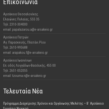
Επικοινωνία
Αρσάκεια Θεσσαλονίκης
​Ελαιώνες Πυλαίας, 555 35
Τηλ: 2310-304000
email: papalazarou.a@e-arsakeio.gr
Αρσάκεια Πατρών
​Αγ. Παρασκευής, Πλατάνι Ρίου
Τηλ: 2610-995688
email: arapakou.f@e-arsakeio.gr
Αρσάκεια Ιωαννίνων
Επ. οδός Λογγάδων-Βασιλικής, 455 00
Τηλ: 2651-052055
email: tzouma.n@e-arsakeio.gr
Τελευταία Νέα
Πρόγραμμα Διαχείρισης Χρόνου και Οργάνωσης Μελέτης – Β΄ Αρσάκειο
Γυμνάσιο Ψυχικού